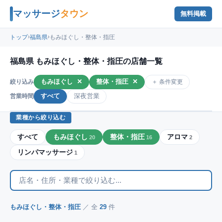
マッサージ
タウン
無料掲載
›
›
トップ
福島県
もみほぐし・整体・指圧
福島県 もみほぐし・整体・指圧の店舗一覧
もみほぐし
✕
整体・指圧
✕
＋ 条件変更
絞り込み
すべて
深夜営業
営業時間
業種から絞り込む
すべて
もみほぐし
整体・指圧
アロマ
20
16
2
リンパマッサージ
1
もみほぐし・整体・指圧
／ 全
29
件