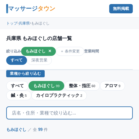
マッサージ
タウン
無料掲載
›
›
トップ
兵庫県
もみほぐし
兵庫県 もみほぐしの店舗一覧
もみほぐし
✕
＋ 条件変更
絞り込み
営業時間
すべて
深夜営業
業種から絞り込む
すべて
もみほぐし
整体・指圧
アロマ
99
60
9
鍼・灸
カイロプラクティック
5
2
もみほぐし
／ 全
99
件