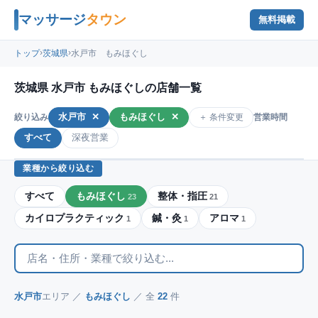
マッサージ
タウン
無料掲載
›
›
トップ
茨城県
水戸市 もみほぐし
茨城県 水戸市 もみほぐしの店舗一覧
水戸市
✕
もみほぐし
✕
＋ 条件変更
絞り込み
営業時間
すべて
深夜営業
業種から絞り込む
すべて
もみほぐし
整体・指圧
23
21
カイロプラクティック
鍼・灸
アロマ
1
1
1
水戸市
エリア ／
もみほぐし
／ 全
22
件