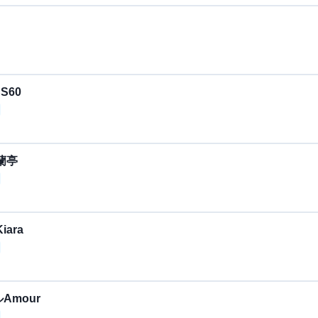
S60
蘭亭
ara
mour