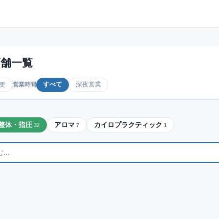
店舗一覧
すべて
深夜営業
変更
営業時間
整体・指圧
アロマ
カイロプラクティック
32
7
1