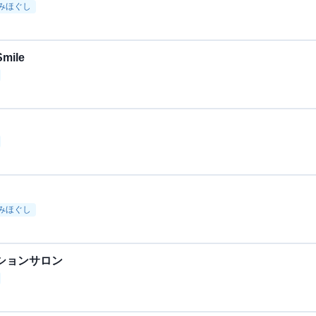
みほぐし
ile
みほぐし
ションサロン