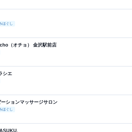
みほぐし
cho（オチョ） 金沢駅前店
ラシエ
クゼーションマッサージサロン
みほぐし
SUKU.