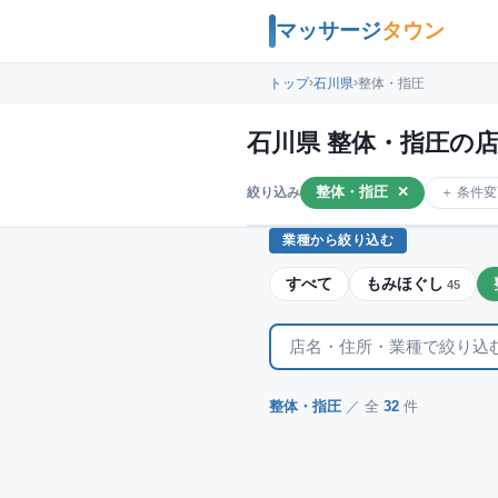
マッサージ
タウン
›
›
トップ
石川県
整体・指圧
石川県 整体・指圧の
整体・指圧
✕
＋ 条件
絞り込み
業種から絞り込む
すべて
もみほぐし
45
整体・指圧
／ 全
32
件