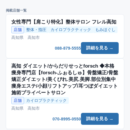
掲載店舗一覧
女性専門【肩こり特化】整体サロン フレル高知
店舗
整体・指圧
カイロプラクティック
もみほぐし
高知県 高知市
詳細を見る →
088-879-5555
高知 ダイエット/からだりせっとforsch ◆本格
痩身専門店【forsch-ふぉるしゅ】骨盤矯正/骨盤
矯正ダイエット/美くびれ.美尻.美脚.部位別集中
痩身エステ/小顔リフトアップ/耳つぼダイエット
施術プライベートサロン
店舗
カイロプラクティック
高知県 高知市
詳細を見る →
070-8995-0550