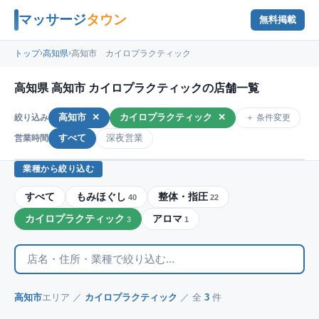
マッサージ
タウン
無料掲載
›
›
トップ
高知県
高知市 カイロプラクティック
高知県 高知市 カイロプラクティックの店舗一覧
高知市
✕
カイロプラクティック
✕
＋ 条件変更
絞り込み
すべて
深夜営業
営業時間
業種から絞り込む
すべて
もみほぐし
整体・指圧
40
22
カイロプラクティック
アロマ
3
1
高知市
エリア ／
カイロプラクティック
／ 全
3
件