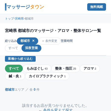
マッサージ
タウン
無料掲載
›
›
トップ
宮崎県
都城市
宮崎県 都城市のマッサージ・アロマ・整体サロン一覧
都城市
✕
＋ 条件変更
絞り込み
営業時間
すべて
深夜営業
業種から絞り込む
すべて
もみほぐし
整体・指圧
アロマ
43
25
2
鍼・灸
カイロプラクティック
1
1
都城市
エリア ／ 全
0
件
該当するお店が見つかりませんでした。
← 条件を変えて探す