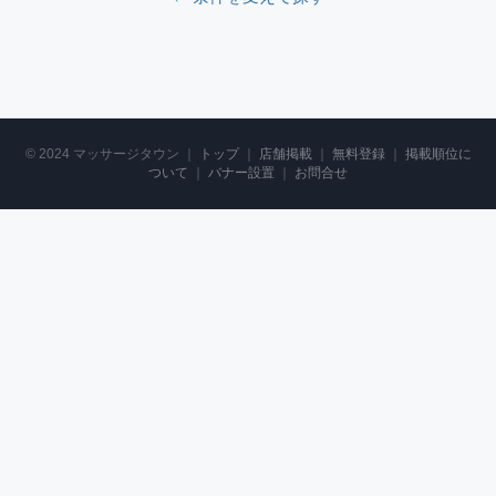
© 2024 マッサージタウン ｜
トップ
｜
店舗掲載
｜
無料登録
｜
掲載順位に
ついて
｜
バナー設置
｜
お問合せ