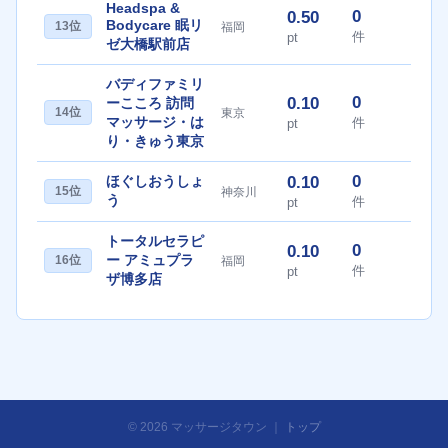
Headspa &
0
0.50
Bodycare 眠リ
13位
福岡
件
pt
ゼ大橋駅前店
バディファミリ
0
0.10
ーこころ 訪問
14位
東京
マッサージ・は
件
pt
り・きゅう東京
0
ほぐしおうしょ
0.10
15位
神奈川
う
件
pt
トータルセラピ
0
0.10
ー アミュプラ
16位
福岡
件
pt
ザ博多店
© 2026 マッサージタウン ｜
トップ