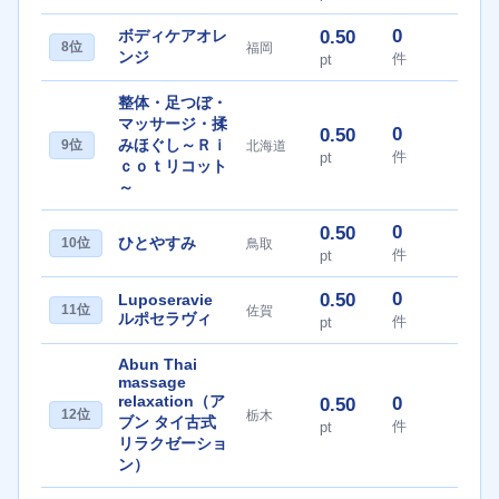
0
ボディケアオレ
0.50
8位
福岡
ンジ
件
pt
整体・足つぼ・
マッサージ・揉
0
0.50
みほぐし～Ｒｉ
9位
北海道
件
pt
ｃｏｔリコット
～
0
0.50
ひとやすみ
10位
鳥取
件
pt
0
0.50
Luposeravie
11位
佐賀
ルポセラヴィ
件
pt
Abun Thai
massage
relaxation（ア
0
0.50
12位
栃木
ブン タイ古式
件
pt
リラクゼーショ
ン）