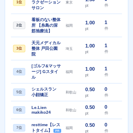
ラクゼーション
1位
東京
件
pt
サロン
看板のない整体
1
1.00
所 【糸島の深
2位
福岡
件
pt
筋弛療法】
天元メディカル
1
1.00
整体 戸田公園
3位
埼玉
件
pt
院
[ゴルフ&マッサ
1
1.00
ージ] Gスタイ
4位
福岡
件
pt
ル
0
シェルスラン
0.50
5位
和歌山
小顔矯正
件
pt
0
0.50
Le.Lien
6位
和歌山
makiko24
件
pt
0
resttime【レス
0.50
7位
福岡
トタイム】
件
pt
PR