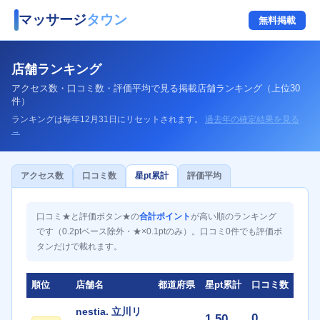
マッサージ
タウン
無料掲載
店舗ランキング
アクセス数・口コミ数・評価平均で見る掲載店舗ランキング（上位30
件）
ランキングは毎年12月31日にリセットされます。
過去年の確定結果を見る
→
アクセス数
口コミ数
星pt累計
評価平均
口コミ★と評価ボタン★の
合計ポイント
が高い順のランキング
です（0.2ptベース除外・★×0.1ptのみ）。口コミ0件でも評価ボ
タンだけで載れます。
順位
店舗名
都道府県
星pt累計
口コミ数
nestia. 立川リ
0
1.50