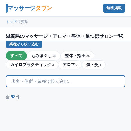
マッサージ
タウン
無料掲載
›
トップ
滋賀県
滋賀県のマッサージ・アロマ・整体・足つぼサロン一覧
業種から絞り込む
すべて
もみほぐし
整体・指圧
38
26
カイロプラクティック
アロマ
鍼・灸
3
2
1
全
52
件