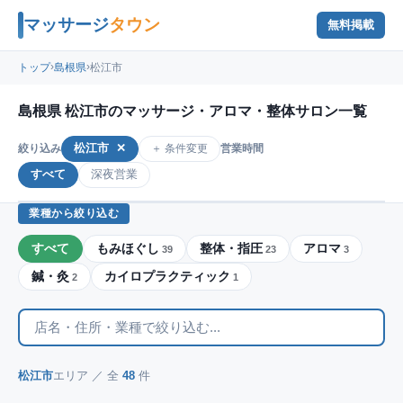
マッサージ
タウン
無料掲載
›
›
トップ
島根県
松江市
島根県 松江市のマッサージ・アロマ・整体サロン一覧
松江市
✕
＋ 条件変更
絞り込み
営業時間
すべて
深夜営業
業種から絞り込む
すべて
もみほぐし
整体・指圧
アロマ
39
23
3
鍼・灸
カイロプラクティック
2
1
松江市
エリア ／ 全
48
件