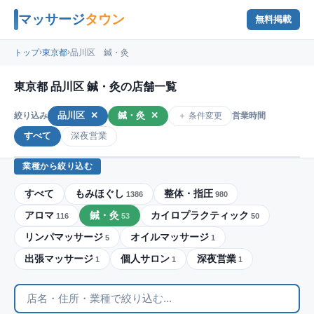
マッサージ
タウン
無料掲載
›
›
トップ
東京都
品川区 鍼・灸
東京都 品川区 鍼・灸の店舗一覧
品川区
✕
鍼・灸
✕
＋ 条件変更
絞り込み
営業時間
すべて
深夜営業
業種から絞り込む
すべて
もみほぐし
整体・指圧
1386
980
アロマ
鍼・灸
カイロプラクティック
116
53
50
リンパマッサージ
オイルマッサージ
5
1
出張マッサージ
個人サロン
深夜営業
1
1
1