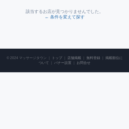
該当するお店が見つかりませんでした。
← 条件を変えて探す
© 2024 マッサージタウン ｜
トップ
｜
店舗掲載
｜
無料登録
｜
掲載順位に
ついて
｜
バナー設置
｜
お問合せ