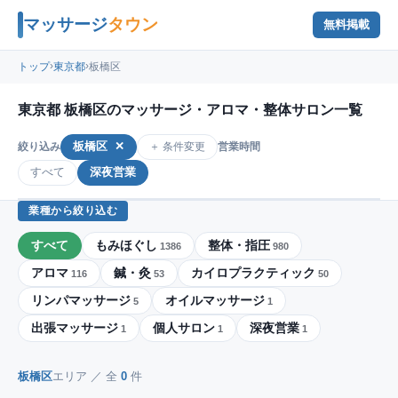
マッサージ
タウン
無料掲載
›
›
トップ
東京都
板橋区
東京都 板橋区のマッサージ・アロマ・整体サロン一覧
板橋区
✕
＋ 条件変更
絞り込み
営業時間
すべて
深夜営業
業種から絞り込む
すべて
もみほぐし
整体・指圧
1386
980
アロマ
鍼・灸
カイロプラクティック
116
53
50
リンパマッサージ
オイルマッサージ
5
1
出張マッサージ
個人サロン
深夜営業
1
1
1
板橋区
エリア ／ 全
0
件