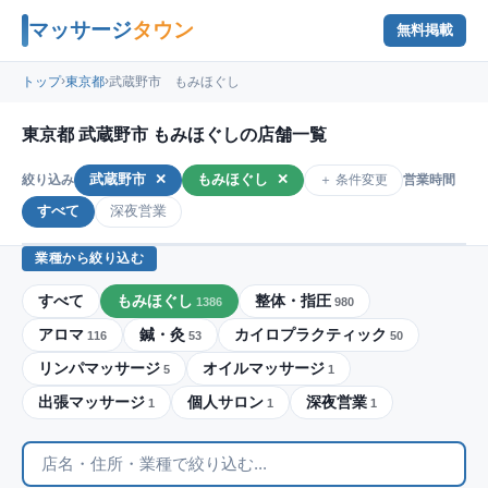
マッサージ
タウン
無料掲載
›
›
トップ
東京都
武蔵野市 もみほぐし
東京都 武蔵野市 もみほぐしの店舗一覧
武蔵野市
✕
もみほぐし
✕
＋ 条件変更
絞り込み
営業時間
すべて
深夜営業
業種から絞り込む
すべて
もみほぐし
整体・指圧
1386
980
アロマ
鍼・灸
カイロプラクティック
116
53
50
リンパマッサージ
オイルマッサージ
5
1
出張マッサージ
個人サロン
深夜営業
1
1
1