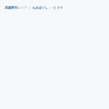
武蔵野市
エリア ／
もみほぐし
／ 全
3
件