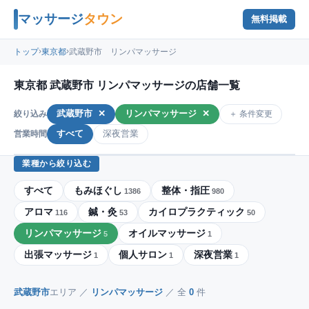
マッサージ
タウン
無料掲載
›
›
トップ
東京都
武蔵野市 リンパマッサージ
東京都 武蔵野市 リンパマッサージの店舗一覧
武蔵野市
✕
リンパマッサージ
✕
＋ 条件変更
絞り込み
すべて
深夜営業
営業時間
業種から絞り込む
すべて
もみほぐし
整体・指圧
1386
980
アロマ
鍼・灸
カイロプラクティック
116
53
50
リンパマッサージ
オイルマッサージ
5
1
出張マッサージ
個人サロン
深夜営業
1
1
1
武蔵野市
エリア ／
リンパマッサージ
／ 全
0
件