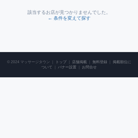
該当するお店が見つかりませんでした。
← 条件を変えて探す
© 2024 マッサージタウン ｜
トップ
｜
店舗掲載
｜
無料登録
｜
掲載順位に
ついて
｜
バナー設置
｜
お問合せ