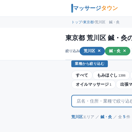
マッサージ
タウン
›
›
トップ
東京都
荒川区 鍼・灸
東京都 荒川区 鍼・灸
荒川区
✕
鍼・灸
✕
絞り込み
業種から絞り込む
すべて
もみほぐし
1386
オイルマッサージ
出張
1
荒川区
エリア ／
鍼・灸
／ 全
5
件