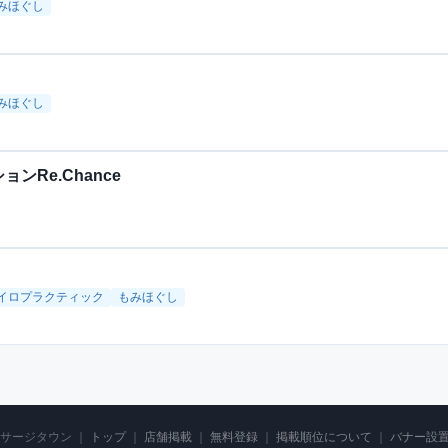
みほぐし
みほぐし
ンRe.Chance
イロプラクティック
もみほぐし
マッサージタウン ｜
トップ
｜
店舗掲載
｜
無料登録
｜
掲載順位について
｜
バナー設