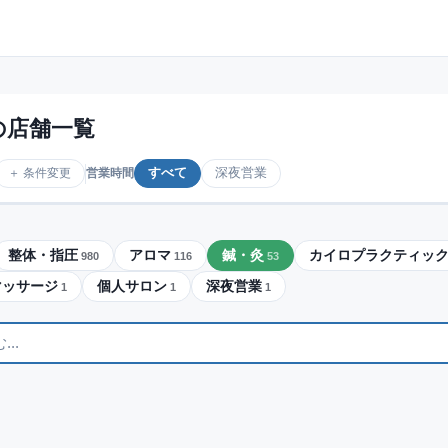
の店舗一覧
すべて
深夜営業
＋ 条件変更
営業時間
整体・指圧
アロマ
鍼・灸
カイロプラクティッ
980
116
53
マッサージ
個人サロン
深夜営業
1
1
1