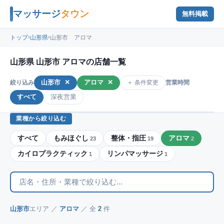
マッサージ
タウン
無料掲載
›
›
トップ
山形県
山形市 アロマ
山形県 山形市 アロマの店舗一覧
山形市
✕
アロマ
✕
＋ 条件変更
絞り込み
営業時間
すべて
深夜営業
業種から絞り込む
すべて
もみほぐし
整体・指圧
アロマ
23
19
2
カイロプラクティック
リンパマッサージ
1
1
山形市
エリア ／
アロマ
／ 全
2
件