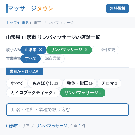
マッサージ
タウン
無料掲載
›
›
トップ
山形県
山形市 リンパマッサージ
山形県 山形市 リンパマッサージの店舗一覧
山形市
✕
リンパマッサージ
✕
＋ 条件変更
絞り込み
すべて
深夜営業
営業時間
業種から絞り込む
すべて
もみほぐし
整体・指圧
アロマ
23
19
2
カイロプラクティック
リンパマッサージ
1
1
山形市
エリア ／
リンパマッサージ
／ 全
1
件