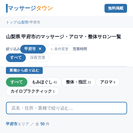
マッサージ
タウン
無料掲載
›
›
トップ
山梨県
甲府市
山梨県 甲府市のマッサージ・アロマ・整体サロン一覧
甲府市
✕
＋ 条件変更
絞り込み
営業時間
すべて
深夜営業
業種から絞り込む
すべて
もみほぐし
整体・指圧
アロマ
41
21
4
カイロプラクティック
1
甲府市
エリア ／ 全
50
件