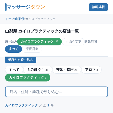
マッサージ
タウン
無料掲載
›
›
トップ
山梨県
カイロプラクティック
山梨県 カイロプラクティックの店舗一覧
カイロプラクティック
✕
＋ 条件変更
絞り込み
営業時間
すべて
深夜営業
業種から絞り込む
すべて
もみほぐし
整体・指圧
アロマ
41
21
4
カイロプラクティック
1
カイロプラクティック
／ 全
1
件